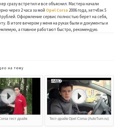
ер сразу встретил и все объяснил. Мастера начали
но через 2 часа за мой
Opel Corsa
2006 года, хетчбэк 5
0 рублей. Оформление сервис полностью берет на себя,
ту. В итоге вечером у меня на руках были и документы и
емлемую, а главное работают быстро, рекомендую.
део на тему
Corsa тест драйв
Тест-драйв Opel Corsa (AutoTurn.ru)