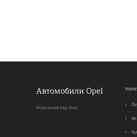
ПОПУ
Ла
Модельный ряд Opel
Ав
Ку