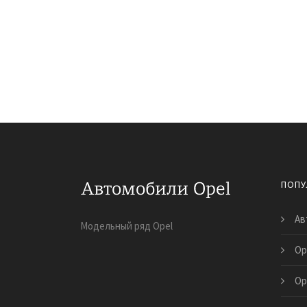
ПОПУ
Ав
Модельный ряд Opel
Op
Op