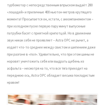
турбомотор с непосредственным впрыском выдаёт 280
«лошадей» и приличные 400 ньютон-метров крутящего
момента! Просыпается он, кстати, с аккомпанементом –
при холодном пуске первую пару минут выпускные
патрубки басят с приятной хрипотцой. Но в движении
звук никак себя не проявляет – Astra OPC не рычит, а
издаёт что-то среднее между свистом и шипением даже
при разгоне в «пол». Удивительно, что при этом шины не
норовят уничтожить себя или выдрать щебень из
асфальта – несмотря на то, что вся тяга приходит на
переднюю ось, Astra OPC обладает весьма покладистым
нравом!