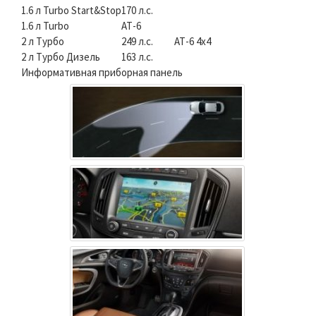
1.6 л Turbo Start&Stop
170 л.с.
1.6 л Turbo
АТ-6
2 л Турбо
249 л.с.
АТ-6 4х4
2 л Турбо Дизель
163 л.с.
Информативная приборная панель